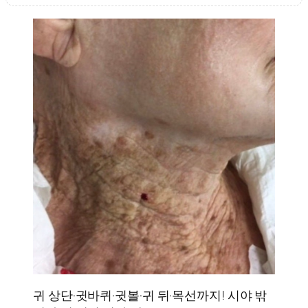
귀 상단·귓바퀴·귓볼·귀 뒤·목선까지! 시야 밖