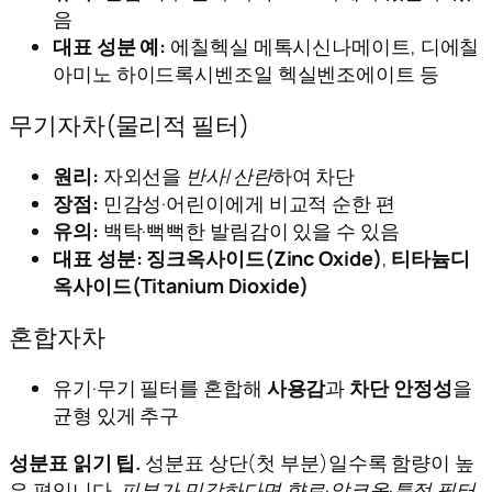
음
대표 성분 예:
에칠헥실 메톡시신나메이트, 디에칠
아미노 하이드록시벤조일 헥실벤조에이트 등
무기자차(물리적 필터)
원리:
자외선을
반사/산란
하여 차단
장점:
민감성·어린이에게 비교적 순한 편
유의:
백탁·뻑뻑한 발림감이 있을 수 있음
대표 성분:
징크옥사이드(Zinc Oxide)
,
티타늄디
옥사이드(Titanium Dioxide)
혼합자차
유기·무기 필터를 혼합해
사용감
과
차단 안정성
을
균형 있게 추구
성분표 읽기 팁.
성분표 상단(첫 부분)일수록 함량이 높
은 편입니다.
피부가 민감하다면 향료·알코올·특정 필터