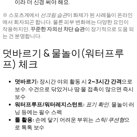
이라 더 신경 써야 해요.
※ 스포츠계에서
선크림 습관
이 화제가 된 사례들이 온라인
에서 회자되곤 합니다. 물론 피부 변화에는 다양한 요인이
작용하지만,
꾸준한 자외선 차단 습관
이 장기적으로 도움 되
는 건 분명합니다.
덧바르기 & 물놀이(워터프루
프) 체크
덧바르기:
장시간 야외 활동 시
2~3시간 간격
으로
보수. 수건으로 닦았거나 땀·물 접촉이 많으면 즉시
보수
워터프루프/워터레지스턴트:
표기 확인
. 물놀이·러
닝 등에는 필수 스펙
툴 활용:
손에 닿기 어려운 부위는
스틱/쿠션형
으
로 톡톡 보수