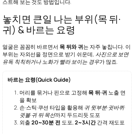
스트해 보는 것도 방법입니다.
놓치면 큰일 나는 부위(목 뒤·
귀) & 바르는 요령
얼굴은 꼼꼼히 바르면서
목 뒤와 귀
는 자주 놓칩니다. 이
부위는 자외선을 정면으로 받기 쉬운데,
사진으로 보면
유독 칙칙하거나 노화가 빨라 보이는 경우
가 많죠.
바르는 요령(Quick Guide)
머리를 묶거나 핀으로 고정해
목 뒤·귀
노출 면
을 확보
손·스틱·쿠션 타입을 활용해
귀 윗부분·귓바퀴·
귓볼·귀 뒤·목선
까지 두드리듯 도포
외출
20~30분 전
도포,
2~3시간
간격 재도포