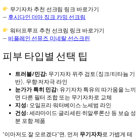
무기자차 추천 선크림 링크 바로가기
—
후시다인 더마 징크 카밍 선크림
워터프루프 추천 선크림 링크 바로가기
—
비플레인 선뮤즈 미네랄 선스크린
피부 타입별 선택 팁
트러블/민감:
무기자차 위주 검토(징크/티타늄 기
반), 무향·저자극 라인
눈가가 특히 민감:
유기자차 특유의 따가움을 느끼
면 다른 필터 조합 또는 무기자차로 교체
지성:
오일프리·워터베이스·노세범 라인
건성:
세라마이드·글리세린·히알루론산 등 보습 성
분 포함 제품
“이마저도 잘 모르겠다”면, 먼저
무기자차
로 가볍게 테