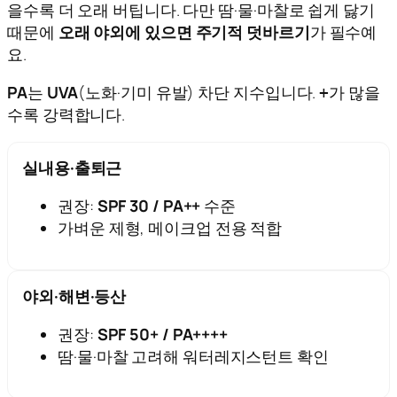
을수록 더 오래 버팁니다. 다만 땀·물·마찰로 쉽게 닳기
때문에
오래 야외에 있으면 주기적 덧바르기
가 필수예
요.
PA
는
UVA
(노화·기미 유발) 차단 지수입니다.
가 많을
+
수록 강력합니다.
실내용·출퇴근
권장:
SPF 30 / PA++
수준
가벼운 제형, 메이크업 전용 적합
야외·해변·등산
권장:
SPF 50+ / PA++++
땀·물·마찰 고려해 워터레지스턴트 확인