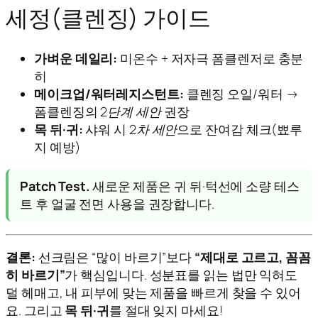
세정(클렌징) 가이드
가벼운 데일리:
미온수 + 저자극 폼클렌저로 충분
히
메이크업/워터레지스턴트:
클렌징 오일/워터 →
폼클렌징의
2단계 세안
권장
목 뒤·귀:
샤워 시
2차 세안
으로 잔여감 체크(뾰루
지 예방)
Patch Test.
새로운 제품은 귀 뒤·턱선에 소량 테스
트 후 얼굴 전면 사용을 권장합니다.
결론:
선크림은 “많이 바르기”보다
“제대로 고르고, 꼼꼼
히 바르기”
가 핵심입니다. 성분표를 읽는 법만 익혀도
덜 헤매고, 내 피부에 맞는 제품을 빠르게 찾을 수 있어
요. 그리고
목 뒤·귀
를 절대 잊지 마세요!