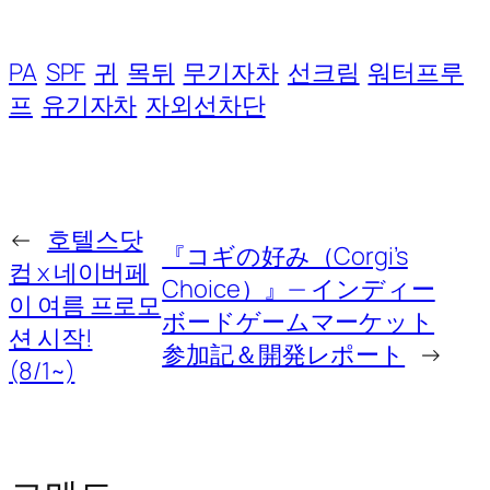
PA
SPF
귀
목뒤
무기자차
선크림
워터프루
프
유기자차
자외선차단
←
호텔스닷
『コギの好み（Corgi’s
컴 x 네이버페
Choice）』— インディー
이 여름 프로모
ボードゲームマーケット
션 시작!
参加記＆開発レポート
→
(8/1~)