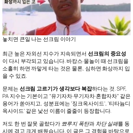
놓치면 큰일 나는 선크림 이야기
최근 높은 자외선 지수가 지속되면서
선크림의 중요성
이 다시 부각되고 있습니다. 바캉스·물놀이 때 선크림을
소홀히 하면 까맣게 타는 것은 물론, 심하면 화상까지 입
을 수 있죠.
문제는
선크림 고르기가 생각보다 복잡
하다는 것. SPF,
PA 지수는 기본이고 “유기자차·무기자차·혼합자차” 같은
용어가 쏟아지고, 성분표에는 ‘징크옥사이드’, ‘티타늄디
옥사이드’ 같은 낯선 이름이 줄줄이 등장합니다.
저도 한 번 잘못 골랐다가
뾰루지 폭탄
과
차단 실패
를 동
시에 겪고 크게 배웠습니다. 이 글은 그 경험을 바탕으로