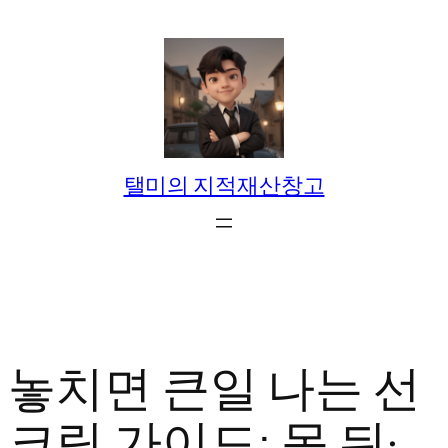
콘
텐
츠
로
바
로
탤미의 지적재산창고
가
기
놓치면 큰일 나는 선
크림 가이드: 목 뒤·