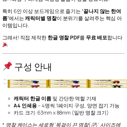
특히 6인 이상 보드게임으로 즐기는
‘끝나지 않는 한여
름’
에서는
캐릭터별 명찰
이 분위기를 살려주는 핵심 아
이템입니다.
그래서! 직접 제작한
한글 명찰 PDF
를
무료 배포
합니다
구성 안내
캐릭터 한글 이름
및 간단한 역할 기재
A4 인쇄용
– 4명씩 1페이지 구성, 양면 접기 가능
카드 크기: 63mm x 88mm (일반 명찰 크기)
* 명찰 케이스는 세로형 ‘목걸이 끈 명찰(군)’ 사이즈에