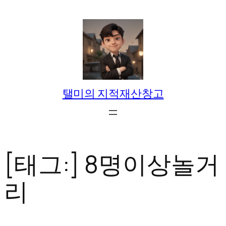
콘
텐
츠
로
바
로
탤미의 지적재산창고
가
기
[태그:]
8명이상놀거
리