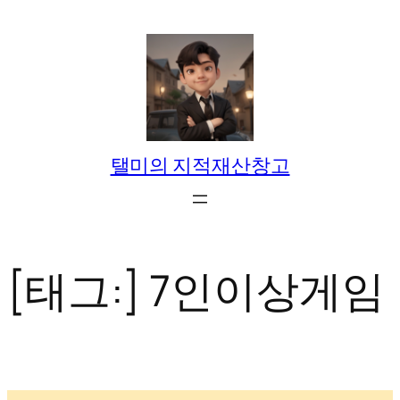
콘
텐
츠
로
바
로
탤미의 지적재산창고
가
기
[태그:]
7인이상게임