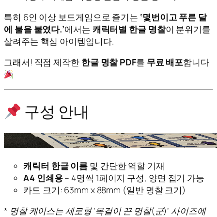
특히 6인 이상 보드게임으로 즐기는
‘몇번이고 푸른 달
에 불을 붙였다.’
에서는
캐릭터별 한글 명찰
이 분위기를
살려주는 핵심 아이템입니다.
그래서! 직접 제작한
한글 명찰 PDF
를
무료 배포
합니다
구성 안내
캐릭터 한글 이름
및 간단한 역할 기재
A4 인쇄용
– 4명씩 1페이지 구성, 양면 접기 가능
카드 크기: 63mm x 88mm (일반 명찰 크기)
* 명찰 케이스는 세로형 ‘목걸이 끈 명찰(군)’ 사이즈에