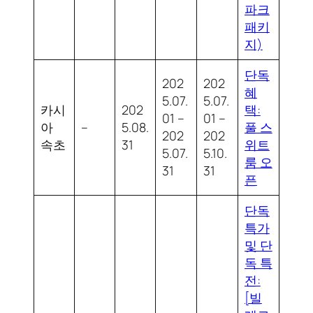
파크
패키
지)
단독
202
202
혜
5.07.
5.07.
카시
202
택:
01 –
01 –
아
–
5.08.
풀 스
202
202
속초
31
위트
5.07.
5.10.
룸 오
31
31
픈
단독
특가
및 단
독 특
전:
[빌