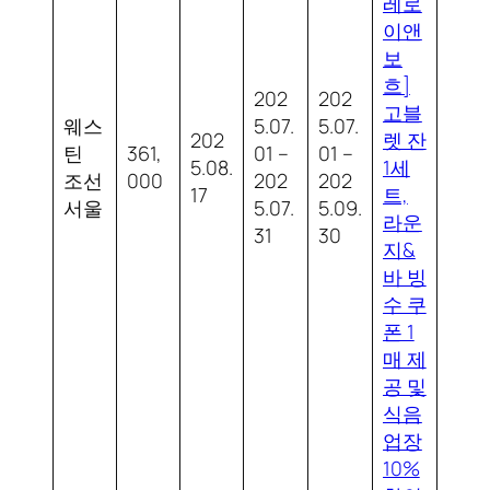
레로
이앤
보
흐]
202
202
고블
웨스
5.07.
5.07.
202
렛 잔
틴
361,
01 –
01 –
5.08.
1세
조선
000
202
202
17
트,
서울
5.07.
5.09.
라운
31
30
지&
바 빙
수 쿠
폰 1
매 제
공 및
식음
업장
10%