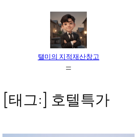
콘
텐
츠
로
바
로
탤미의 지적재산창고
가
기
[태그:]
호텔특가