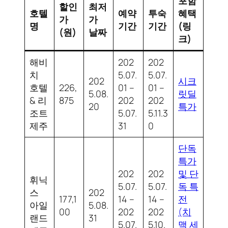
포함
할인
최저
호텔
예약
투숙
혜택
가
가
명
기간
기간
(링
(원)
날짜
크)
해비
202
202
치
5.07.
5.07.
202
시크
호텔
226,
01 –
01 –
5.08.
릿딜
& 리
875
202
202
20
특가
조트
5.07.
5.11.3
제주
31
0
단독
특가
202
202
및 단
휘닉
5.07.
5.07.
독 특
스
202
177,1
14 –
14 –
전
아일
5.08.
00
202
202
(치
랜드
31
5.07.
5.10.
맥 세