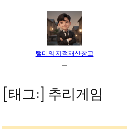
콘
텐
츠
로
바
로
탤미의 지적재산창고
가
기
[태그:]
추리게임