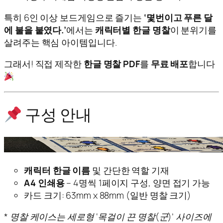
특히 6인 이상 보드게임으로 즐기는
‘몇번이고 푸른 달
에 불을 붙였다.’
에서는
캐릭터별 한글 명찰
이 분위기를
살려주는 핵심 아이템입니다.
그래서! 직접 제작한
한글 명찰 PDF
를
무료 배포
합니다
구성 안내
캐릭터 한글 이름
및 간단한 역할 기재
A4 인쇄용
– 4명씩 1페이지 구성, 양면 접기 가능
카드 크기: 63mm x 88mm (일반 명찰 크기)
* 명찰 케이스는 세로형 ‘목걸이 끈 명찰(군)’ 사이즈에