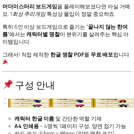
머더미스터리 보드게임
을 플레이해보셨다면 아실 거예
요.
1회성 추리게임
특성상 몰입이 정말 중요하죠.
특히 6인 이상 보드게임으로 즐기는
‘끝나지 않는 한여
름’
에서는
캐릭터별 명찰
이 분위기를 살려주는 핵심 아
이템입니다.
그래서! 직접 제작한
한글 명찰 PDF
를
무료 배포
합니다
구성 안내
캐릭터 한글 이름
및 간단한 역할 기재
A4 인쇄용
– 4명씩 1페이지 구성, 양면 접기 가능
카드 크기: 63mm x 88mm (일반 명찰 크기)