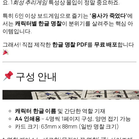
요.
1회성 추리게임
특성상 몰입이 정말 중요하죠.
특히 6인 이상 보드게임으로 즐기는
‘용사가 죽었다’
에
서는
캐릭터별 한글 명찰
이 분위기를 살려주는 핵심 아
이템입니다.
그래서! 직접 제작한
한글 명찰 PDF
를
무료 배포
합니다
구성 안내
캐릭터 한글 이름
및 간단한 역할 기재
A4 인쇄용
– 4명씩 1페이지 구성, 양면 접기 가능
카드 크기: 63mm x 88mm (일반 명찰 크기)