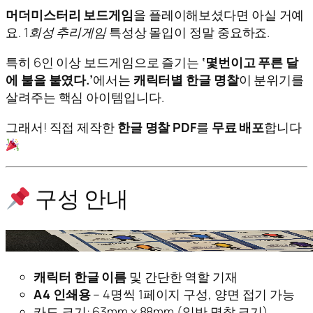
머더미스터리 보드게임
을 플레이해보셨다면 아실 거예
요.
1회성 추리게임
특성상 몰입이 정말 중요하죠.
특히 6인 이상 보드게임으로 즐기는
‘몇번이고 푸른 달
에 불을 붙였다.’
에서는
캐릭터별 한글 명찰
이 분위기를
살려주는 핵심 아이템입니다.
그래서! 직접 제작한
한글 명찰 PDF
를
무료 배포
합니다
구성 안내
캐릭터 한글 이름
및 간단한 역할 기재
A4 인쇄용
– 4명씩 1페이지 구성, 양면 접기 가능
카드 크기: 63mm x 88mm (일반 명찰 크기)