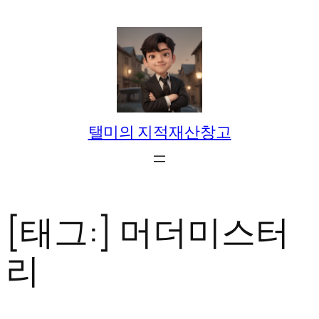
콘
텐
츠
로
바
로
탤미의 지적재산창고
가
기
[태그:]
머더미스터
리